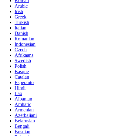
Korean
Arabic
Irish
Greek
Turkish
Italian
Danish
Romanian
Indonesian
Czech
Afrikaans
Swedish
Polish
Basque
Catalan
Esperanto
Hindi
Lao
Albanian
Amharic
Armenian
Azerbaijani
Belarusian
Bengali
Bosnian