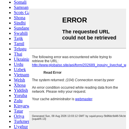
Somali
Samoan
Scots Gaelic
Shona
Sindhi
Sundanese
Swahili
Tajik
Tamil
Telugu
Thai
Ukrainian
Urdu
Uzbek
Vietnamese
Welsh
Xhosa
Yiddish
Yoruba
Zulu
Kinyarwanda
Tatar
Oriya
Turkmen
Uyghur